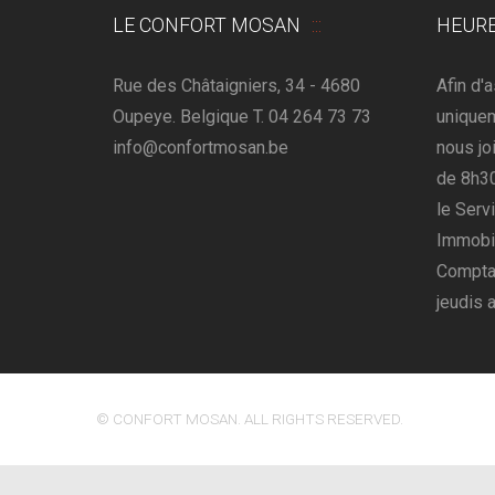
LE CONFORT MOSAN
HEURE
Rue des Châtaigniers, 34 - 4680
Afin d'
Oupeye. Belgique T. 04 264 73 73
uniquem
info@confortmosan.be
nous jo
de 8h30
le Serv
Immobil
Comptab
jeudis 
© CONFORT MOSAN. ALL RIGHTS RESERVED.