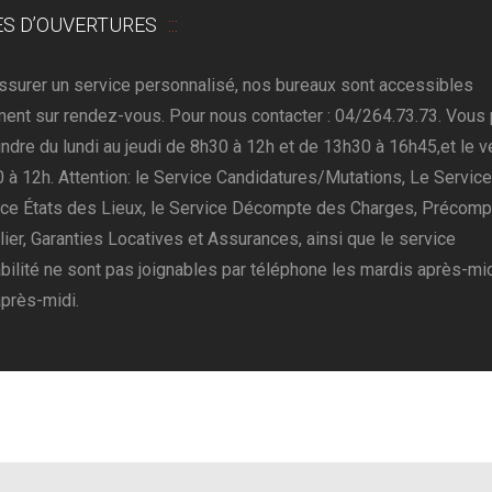
S D’OUVERTURES
assurer un service personnalisé, nos bureaux sont accessibles
ent sur rendez-vous. Pour nous contacter : 04/264.73.73. Vous
indre du lundi au jeudi de 8h30 à 12h et de 13h30 à 16h45,et le v
 à 12h. Attention: le Service Candidatures/Mutations, Le Service
ice États des Lieux, le Service Décompte des Charges, Précomp
ier, Garanties Locatives et Assurances, ainsi que le service
ilité ne sont pas joignables par téléphone les mardis après-mid
après-midi.