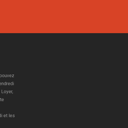
 pouvez
endredi
 Loyer,
te
i et les