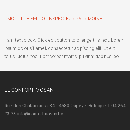
CMO OFFRE EMPLOI INSPECTEUR PATRIMOINE
I am text block. Click edit button to change this text. Lorem
ipsum dolor sit amet, consectetur adipiscing elit. Ut elit
tellus, luctus nec ullamcorper mattis, pulvinar dapibus leo.
LE CONFORT MOSAN
Rue des Châtaigniers, 34 - 4680 Oupeye. Belgique T. 04 264
73 73 info@confortmosan.be