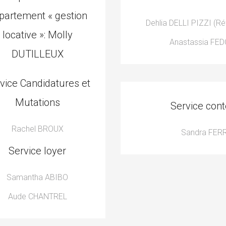
partement « gestion
Dehlia DELLI PIZZI (Ré
locative »: Molly
Anastassia FE
DUTILLEUX
vice Candidatures et
Mutations
Service cont
Rachel BROUX
Sandra FER
Service loyer
Samantha ABIBO
Aude CHANTREL