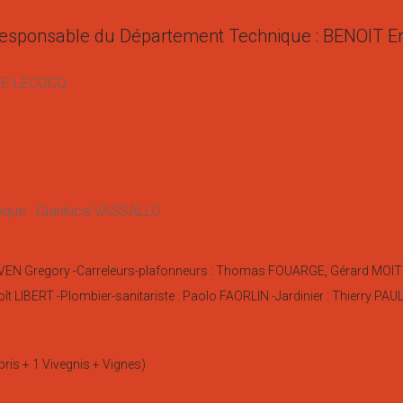
esponsable du Département Technique : BENOIT Er
OSE-LECOCQ
nique : Gianluca VASSALLO
RAEVEN Gregory -Carreleurs-plafonneurs : Thomas FOUARGE, Gérard M
ît LIBERT -Plombier-sanitariste : Paolo FAORLIN -Jardinier : Thierry PAULU
ris + 1 Vivegnis + Vignes)