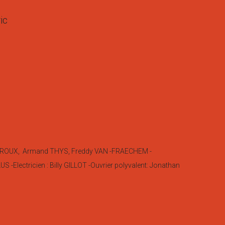
ic
OITROUX, Armand THYS, Freddy VAN -FRAECHEM -
S -Electricien : Billy GILLOT -Ouvrier polyvalent: Jonathan