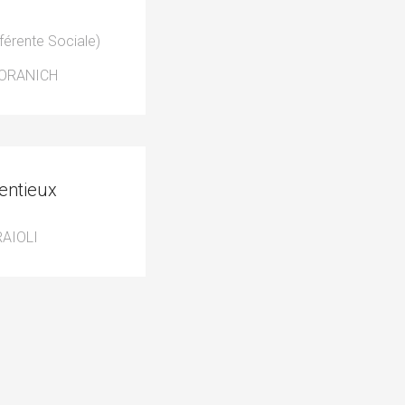
férente Sociale)
DORANICH
entieux
RAIOLI